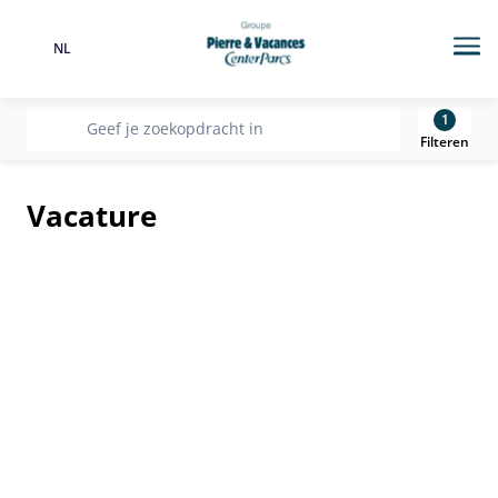
NL
Taal
Me
1
recherche
Geef je zoekopdracht in
Filteren
Vacature